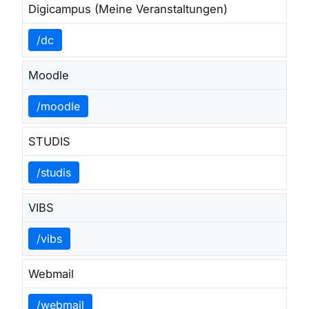
Digicampus (Meine Veranstaltungen)
/dc
Moodle
/moodle
STUDIS
/studis
VIBS
/vibs
Webmail
/webmail