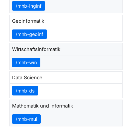
/mhb-inginf
Geoinformatik
/mhb-geoinf
Wirtschaftsinformatik
/mhb-win
Data Science
/mhb-ds
Mathematik und Informatik
/mhb-mui