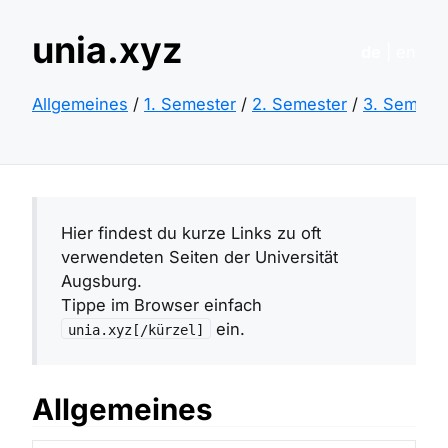
unia.xyz
de
| en
Allgemeines
/
1. Semester
/
2. Semester
/
3. Semest
Hier findest du kurze Links zu oft
verwendeten Seiten der Universität
Augsburg.
Tippe im Browser einfach
ein.
unia.xyz[/kürzel]
Allgemeines