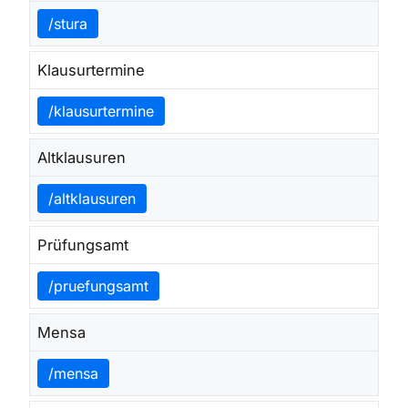
/stura
Klausurtermine
/klausurtermine
Altklausuren
/altklausuren
Prüfungsamt
/pruefungsamt
Mensa
/mensa